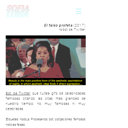
El falso profeta
(2017)
robot de Twitter
Bot de Twitter
que tuitea gifs de celebridades
famosas citando las citas más grandes de
nuestro tiempo, no muy famosas ni muy
celebradas.
Etiquetas: nodo.js; Procesando; bot; cotizaciones; famosos;
noticias falsas.