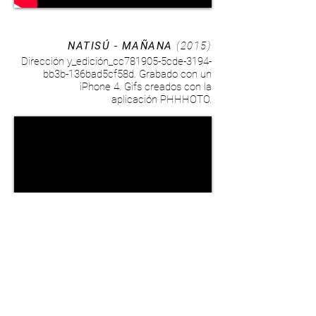
NATISÚ - MAÑANA
(2015)
Dirección y_edición_cc781905-5cde-3194-
bb3b-136bad5cf58d. Grabado con un
iPhone 4. Gifs creados con la
aplicación PHHHOTO.
NATISÚ - PERROS PARA COLGAR
LA ROPA
(2011)
Dirección, guión, fotografía y edición.